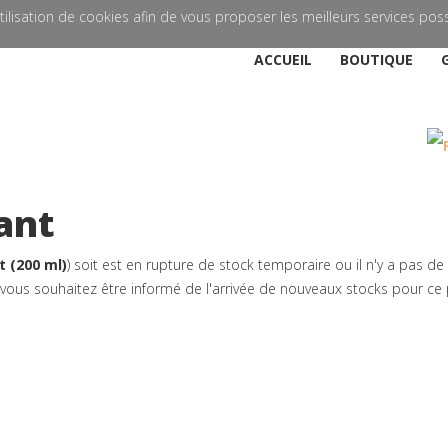
'utilisation de cookies afin de vous proposer les meilleurs services poss
ACCUEIL
BOUTIQUE
ant
t (200 ml)
) soit est en rupture de stock temporaire ou il n'y a pas de
 vous souhaitez être informé de l'arrivée de nouveaux stocks pour ce 