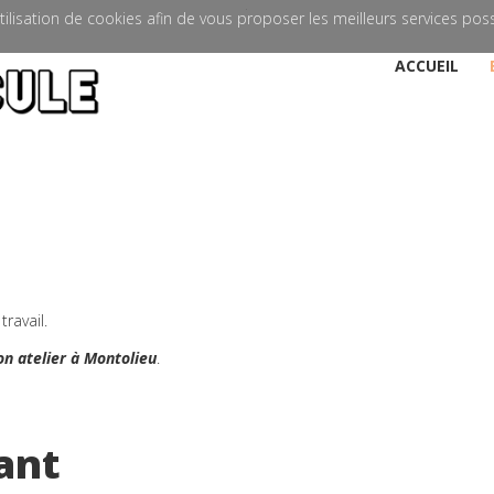
'utilisation de cookies afin de vous proposer les meilleurs services poss
ACCUEIL
ravail.
on atelier à Montolieu
.
ant